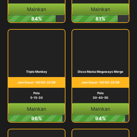
Mainkan
Mainkan
84%
81%
Triple Monkey
Disco Mania Megaways Merge
Jam Gacor : 00:00-23:59
Jam Gacor : 00:00-23:59
Pola
Pola
5-15-30
30-40-50
Mainkan
Mainkan
96%
94%