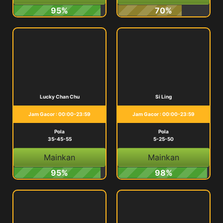
95%
70%
Lucky Chan Chu
Si Ling
Jam Gacor : 00:00-23:59
Jam Gacor : 00:00-23:59
Pola
Pola
35-45-55
5-25-50
Mainkan
Mainkan
95%
98%