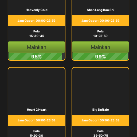
Heavenly Gold
Shen Long Bao Shi
Jam Gacor : 00:00-23:59
Jam Gacor : 00:00-23:59
Pola
Pola
15-30-45
10-25-50
Mainkan
Mainkan
95%
99%
Heart 2 Heart
Big Buffalo
Jam Gacor : 00:00-23:59
Jam Gacor : 00:00-23:59
Pola
Pola
5-20-30
35-50-75