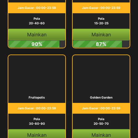
Jam Gacor : 00:00-23:59
Jam Gacor : 00:00-23:59
Pola
Pola
20-40-60
15-20-25
Mainkan
Mainkan
90%
87%
Fruitopolis
Golden Garden
Jam Gacor : 00:00-23:59
Jam Gacor : 00:00-23:59
Pola
Pola
30-60-90
20-50-70
Mainkan
Mainkan