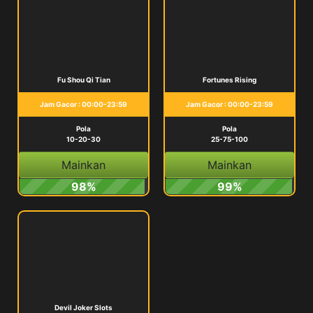
Fu Shou Qi Tian
Fortunes Rising
Jam Gacor : 00:00-23:59
Jam Gacor : 00:00-23:59
Pola
Pola
10-20-30
25-75-100
Mainkan
Mainkan
98%
99%
Devil Joker Slots