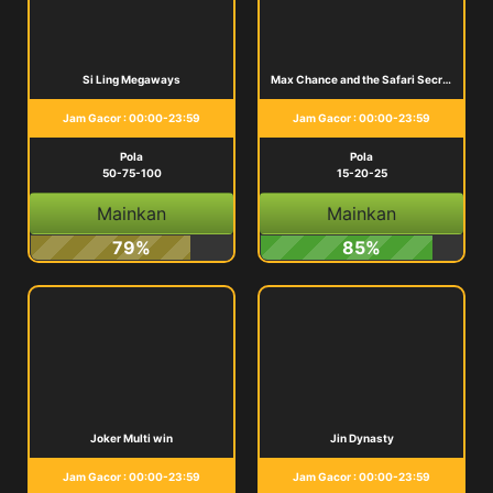
Si Ling Megaways
Max Chance and the Safari Secrets
Jam Gacor : 00:00-23:59
Jam Gacor : 00:00-23:59
Pola
Pola
50-75-100
15-20-25
Mainkan
Mainkan
79%
85%
Joker Multi win
Jin Dynasty
Jam Gacor : 00:00-23:59
Jam Gacor : 00:00-23:59