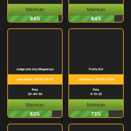
Mainkan
Mainkan
94%
84%
Judge and Jury Megaways
Fruity Girl
Jam Gacor : 00:00-23:59
Jam Gacor : 00:00-23:59
Pola
Pola
20-40-50
5-15-25
Mainkan
Mainkan
82%
73%