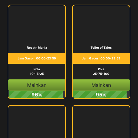
Respin Mania
Teller of Tales
Jam Gacor : 00:00-23:59
Jam Gacor : 00:00-23:59
Pola
Pola
10-15-25
25-75-100
Mainkan
Mainkan
96%
95%