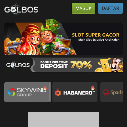
MASUK
DAFTAR