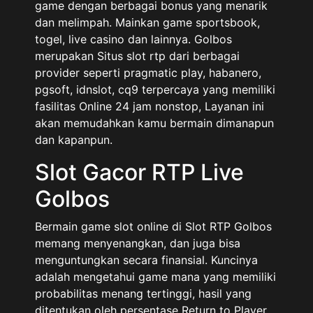
game dengan berbagai bonus yang menarik
dan melimpah. Mainkan game sportsbook,
togel, live casino dan lainnya. Golbos
merupakan Situs slot rtp dari berbagai
provider seperti pragmatic play, habanero,
pgsoft, idnslot, cq9 terpercaya yang memiliki
fasilitas Online 24 jam nonstop, Layanan ini
akan memudahkan kamu bermain dimanapun
dan kapanpun.
Slot Gacor RTP Live
Golbos
Bermain game slot online di Slot RTP Golbos
memang menyenangkan, dan juga bisa
menguntungkan secara finansial. Kuncinya
adalah mengetahui game mana yang memiliki
probabilitas menang tertinggi, hasil yang
ditentukan oleh persentase Return to Player