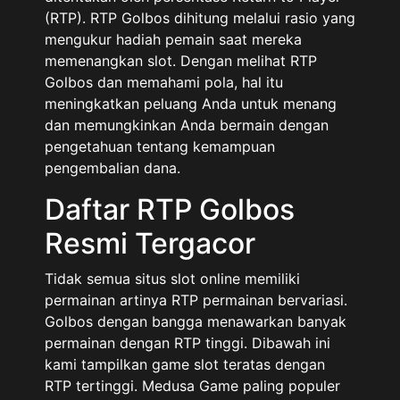
(RTP). RTP Golbos dihitung melalui rasio yang
mengukur hadiah pemain saat mereka
memenangkan slot. Dengan melihat RTP
Golbos dan memahami pola, hal itu
meningkatkan peluang Anda untuk menang
dan memungkinkan Anda bermain dengan
pengetahuan tentang kemampuan
pengembalian dana.
Daftar RTP Golbos
Resmi Tergacor
Tidak semua situs slot online memiliki
permainan artinya RTP permainan bervariasi.
Golbos dengan bangga menawarkan banyak
permainan dengan RTP tinggi. Dibawah ini
kami tampilkan game slot teratas dengan
RTP tertinggi. Medusa Game paling populer