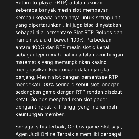
Return to player (RTP) adalah ukuran
seberapa banyak mesin slot membayar
kembali kepada pemainnya untuk setiap unit
yang dipertaruhkan . Ini juga bisa dinyatakan
sebagai nilai persentase Slot RTP Golbos dan
hampir selalu di bawah 100%. Perbedaan
antara 100% dan RTP mesin slot dikenal
sebagai tepi rumah, hal ini adalah keuntungan
matematis yang memungkinkan kasino
menghasilkan keuntungan dalam jangka
panjang. Mesin slot dengan persentase RTP
mendekati 100% sering disebut slot longgar
sedangkan game dengan RTP rendah disebut
ketat. Golbos menghadirkan slot gacor
dengan tingkat RTP tinggi yang menambah
keuntungan member.
Sebagai situs terbaik, Golbos game Slot saja,
Agen Judi Online Terbaik s memiliki berbagai