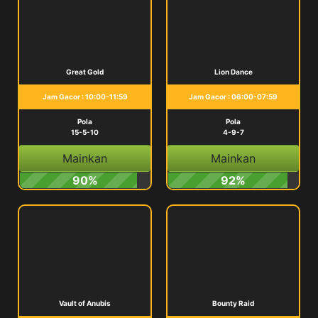
Great Gold
Lion Dance
Jam Gacor : 10:00-11:59
Jam Gacor : 06:00-07:59
Pola
Pola
15-5-10
4-9-7
Mainkan
Mainkan
90%
92%
Vault of Anubis
Bounty Raid