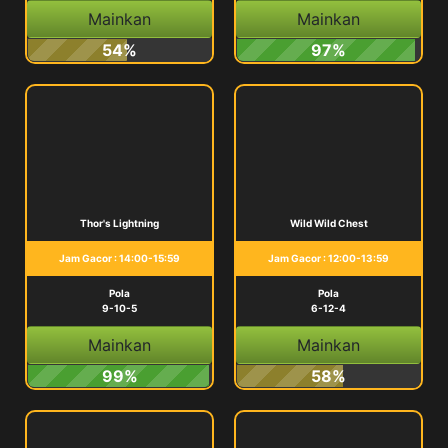
Mainkan
Mainkan
54%
97%
Thor's Lightning
Wild Wild Chest
Jam Gacor : 14:00-15:59
Jam Gacor : 12:00-13:59
Pola
Pola
9-10-5
6-12-4
Mainkan
Mainkan
99%
58%