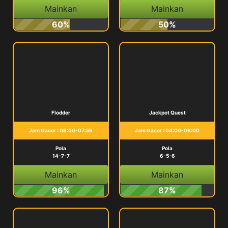
Mainkan
Mainkan
60%
50%
Flodder
Jackpot Quest
Jam Gacor : 06:00-07:59
Jam Gacor : 04:00-06:00
Pola
Pola
14-7-7
6-5-6
Mainkan
Mainkan
96%
87%