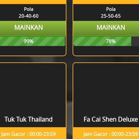
Pola
Pola
20-40-60
25-50-65
MAINKAN
MAINKAN
99%
78%
Tuk Tuk Thailand
Fa Cai Shen Deluxe
Jam Gacor : 00:00-23:59
Jam Gacor : 00:00-23:59