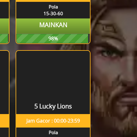
Pola
15-30-60
MAINKAN
98%
5 Lucky Lions
Jam Gacor : 00:00-23:59
Pola