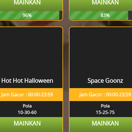
MAINKAN
MAINKAN
96%
83%
Hot Hot Halloween
Space Goonz
Jam Gacor : 00:00-23:59
Jam Gacor : 00:00-23:59
Pola
Pola
10-30-60
15-25-75
MAINKAN
MAINKAN