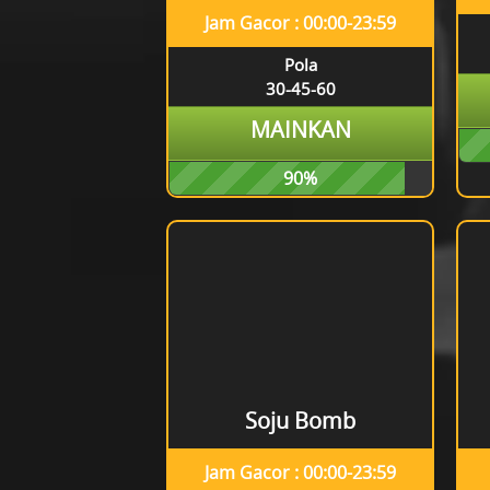
Jam Gacor : 00:00-23:59
Pola
30-45-60
MAINKAN
90%
Soju Bomb
Jam Gacor : 00:00-23:59