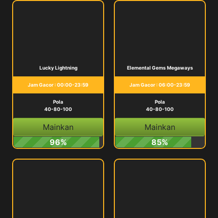
Lucky Lightning
Elemental Gems Megaways
Jam Gacor : 00:00-23:59
Jam Gacor : 06:00-23:59
Pola
Pola
40-80-100
40-80-100
Mainkan
Mainkan
96%
85%