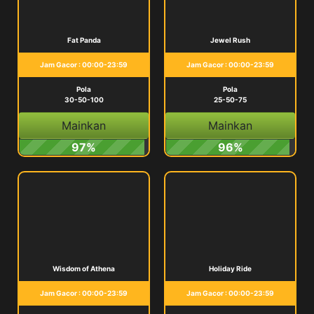
Fat Panda
Jewel Rush
Jam Gacor : 00:00-23:59
Jam Gacor : 00:00-23:59
Pola
Pola
30-50-100
25-50-75
Mainkan
Mainkan
97%
96%
Wisdom of Athena
Holiday Ride
Jam Gacor : 00:00-23:59
Jam Gacor : 00:00-23:59