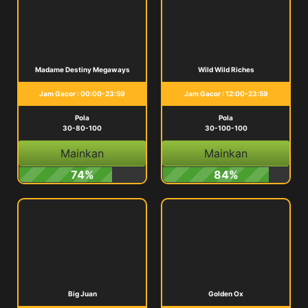
Madame Destiny Megaways
Wild Wild Riches
Jam Gacor : 00:00-23:59
Jam Gacor : 12:00-23:59
Pola
Pola
30-80-100
30-100-100
Mainkan
Mainkan
74%
84%
Big Juan
Golden Ox