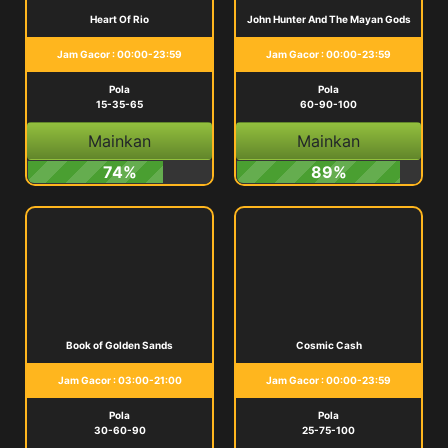
Heart Of Rio
John Hunter And The Mayan Gods
Jam Gacor : 00:00-23:59
Jam Gacor : 00:00-23:59
Pola
Pola
15-35-65
60-90-100
Mainkan
Mainkan
74%
89%
Book of Golden Sands
Cosmic Cash
Jam Gacor : 03:00-21:00
Jam Gacor : 00:00-23:59
Pola
Pola
30-60-90
25-75-100