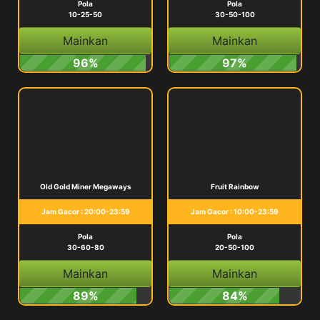
Pola
Pola
10-25-50
30-50-100
Mainkan
Mainkan
96%
97%
Old Gold Miner Megaways
Fruit Rainbow
Jam Gacor : 20:00-23:59
Jam Gacor : 10:00-23:59
Pola
Pola
30-60-80
20-50-100
Mainkan
Mainkan
89%
84%