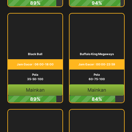
89%
94%
Black Bull
Buffalo King Megaways
Jam Gacor : 06:00-18:00
Jam Gacor : 00:00-23:59
Pola
Pola
35-50-100
60-75-100
Mainkan
Mainkan
89%
84%