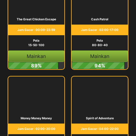
The Great Chicken Escape
Cash Patrol
Jam Gacor : 00:00-23:59
Jam Gacor : 02:00-17:00
Pola
Pola
15-50-100
80-80-40
Mainkan
Mainkan
89%
94%
Money Money Money
Spirit of Adventure
Jam Gacor : 02:00-20:00
Jam Gacor : 04:00-22:00