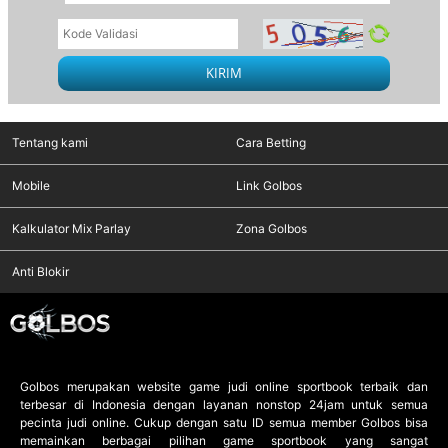
KIRIM
Tentang kami
Cara Betting
Mobile
Link Golbos
Kalkulator Mix Parlay
Zona Golbos
Anti Blokir
Golbos
merupakan website game judi online sportbook terbaik dan
terbesar di Indonesia dengan layanan nonstop 24jam untuk semua
pecinta judi online. Cukup dengan satu ID semua member Golbos bisa
memainkan berbagai pilihan game sportbook yang sangat