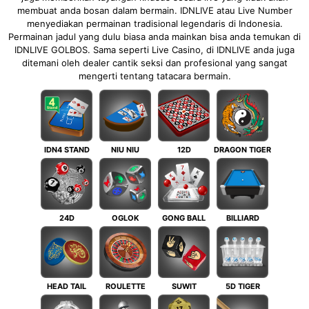
membuat anda bosan dalam bermain. IDNLIVE atau Live Number
menyediakan permainan tradisional legendaris di Indonesia.
Permainan jadul yang dulu biasa anda mainkan bisa anda temukan di
IDNLIVE GOLBOS. Sama seperti Live Casino, di IDNLIVE anda juga
ditemani oleh dealer cantik seksi dan profesional yang sangat
mengerti tentang tatacara bermain.
IDN4 STAND
NIU NIU
12D
DRAGON TIGER
24D
OGLOK
GONG BALL
BILLIARD
HEAD TAIL
ROULETTE
SUWIT
5D TIGER