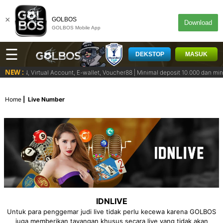
×
GOLBOS
Download
GOLBOS Mobile App
☰
DEKSTOP
MASUK
NEW :
IAYA ADMIN, Virtual Account, E-wallet, Voucher88 | Minimal deposit 10.000 
Home
Live Number
IDNLIVE
Untuk para penggemar judi live tidak perlu kecewa karena GOLBOS
juga memberikan tayangan khusus secara live yang tidak akan